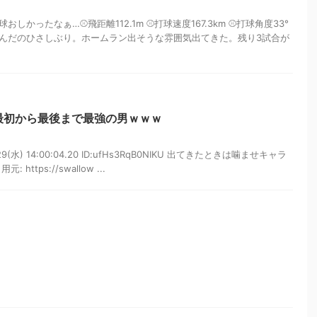
しかったなぁ…⚾飛距離112.1m ⚾打球速度167.3km ⚾打球角度33°
んだのひさしぶり。ホームラン出そうな雰囲気出てきた。残り3試合が
最初から最後まで最強の男ｗｗｗ
29(水) 14:00:04.20 ID:ufHs3RqB0NIKU 出てきたときは噛ませキャラ
ttps://swallow ...