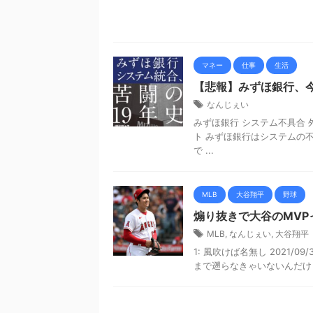
マネー
仕事
生活
【悲報】みずほ銀行、
なんじぇい
みずほ銀行 システム不具合 外
ト みずほ銀行はシステムの
で ...
MLB
大谷翔平
野球
煽り抜きで大谷のMVP
MLB
,
なんじぇい
,
大谷翔平
1: 風吹けば名無し 2021/09/3
まで遡らなきゃいないんだけど （