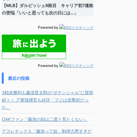
【MLB】ダルビッシュ9敗目 キャリア初7連敗
の苦悩「いいと思っても次の日には…」
Powered by
Powered by
最近の投稿
3戦未勝利も藤浪晋太郎の“ポテンシャル”に賛辞
続々！ ア軍指揮官も好評「フジは攻撃的だっ
た」
OAKファン「藤浪の顔は二度と見たくない」
アスレチックス「藤浪って奴、制球力悪すぎだ