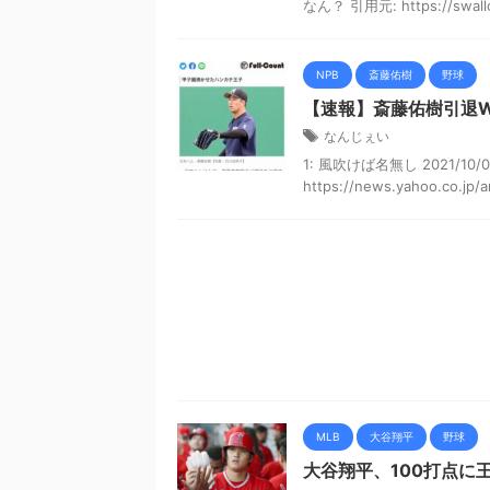
なん？ 引用元: https://swallow
NPB
斎藤佑樹
野球
【速報】斎藤佑樹引退W
なんじぇい
1: 風吹けば名無し 2021/10/01(
https://news.yahoo.co.jp/a
MLB
大谷翔平
野球
大谷翔平、100打点に