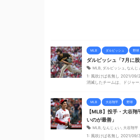
MLB
ダルビッシュ
野球
ダルビッシュ「7月に
MLB
,
ダルビッシュ
,
なんじ
1: 風吹けば名無し 2021/09/
消滅したチームは、ドジャース
MLB
大谷翔平
野球
【MLB】投手・大谷翔
いのが最善」
MLB
,
なんじぇい
,
大谷翔平
1: 風吹けば名無し 2021/09/30(