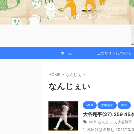
2chの野球記事メインのまとめサイトです。
なんじぇいボールパーク
ホーム
このサイトについて
HOME
>
なんじぇい
なんじぇい
MLB
大谷翔平
野球
大谷翔平(27).259 4
MLB
,
なんじぇい
,
大谷翔平
1: 風吹けば名無し 2021/10/