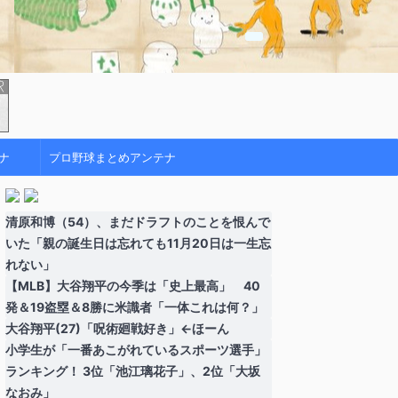
ナ
プロ野球まとめアンテナ
清原和博（54）、まだドラフトのことを恨んで
いた「親の誕生日は忘れても11月20日は一生忘
れない」
【MLB】大谷翔平の今季は「史上最高」 40
発＆19盗塁＆8勝に米識者「一体これは何？」
大谷翔平(27)「呪術廻戦好き」←ほーん
小学生が「一番あこがれているスポーツ選手」
ランキング！ 3位「池江璃花子」、2位「大坂
なおみ」