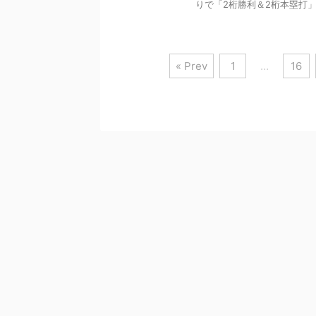
りで「2桁勝利＆2桁本塁打」は
« Prev
1
…
16