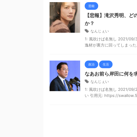
芸能
【悲報】滝沢秀明、どの
か？
なんじぇい
1: 風吹けば名無し 2021/09/
逸材が裏方に回ってしまったんや 引用
政治
生活
なあお前ら岸田に何を
なんじぇい
1: 風吹けば名無し 2021/09/
い 引用元: https://swallow.5c