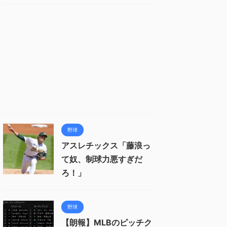
野球
アスレチックス「藤浪っ
て奴、制球力悪すぎだ
ろ！」
野球
【朗報】MLBのピッチク