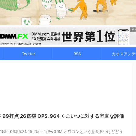
Twitter
RSS
カオスアンテ
5本 99打点 26盗塁 OPS. 964 ←こいつに対する率直な評価
01(金) 06:55:31.45 ID:e+f+PwG0M オワコンという意見多いけどどう