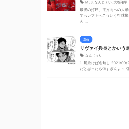
MLB
,
なんじぇい
,
大谷翔平
最後の打席、逆方向への大飛球お
でもレフトへこういう打球飛
ん ...
漫画
リヴァイ兵長とかいう
なんじぇい
1: 風吹けば名無し 2021/09/
だと思ったら強すぎんよ～ 引用元: h