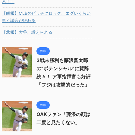
ろ！」
【朗報】MLBのピッチクロック、エグいくらい
早く試合が終わる
【悲報】大谷、訴えられる
野球
3戦未勝利も藤浪晋太郎
の“ポテンシャル”に賛辞
続々！ ア軍指揮官も好評
「フジは攻撃的だった」
野球
OAKファン「藤浪の顔は
二度と見たくない」