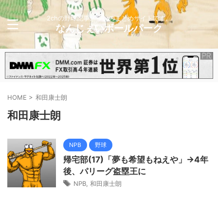
2chの野球記事メインのまとめサイトです。
なんじぇいボールパーク
HOME
>
和田康士朗
和田康士朗
NPB
野球
帰宅部(17)「夢も希望もねえや」→4年
後、パリーグ盗塁王に
NPB
,
和田康士朗