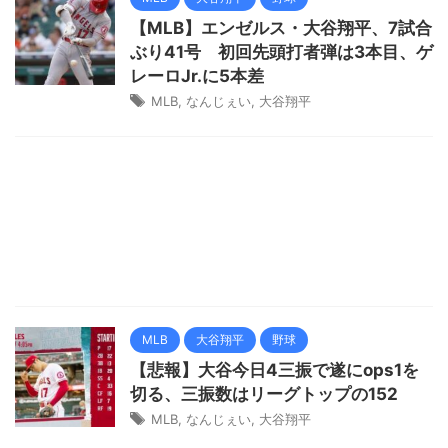
【MLB】エンゼルス・大谷翔平、7試合
ぶり41号 初回先頭打者弾は3本目、ゲ
レーロJr.に5本差
MLB
,
なんじぇい
,
大谷翔平
MLB
大谷翔平
野球
【悲報】大谷今日4三振で遂にops1を
切る、三振数はリーグトップの152
MLB
,
なんじぇい
,
大谷翔平