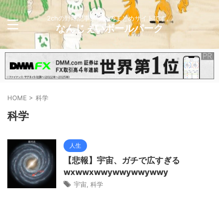
2chの野球記事メインのまとめサイトです。
なんじぇいボールパーク
HOME
>
科学
科学
人生
【悲報】宇宙、ガチで広すぎる
wxwwxwwywwywwywwy
宇宙
,
科学