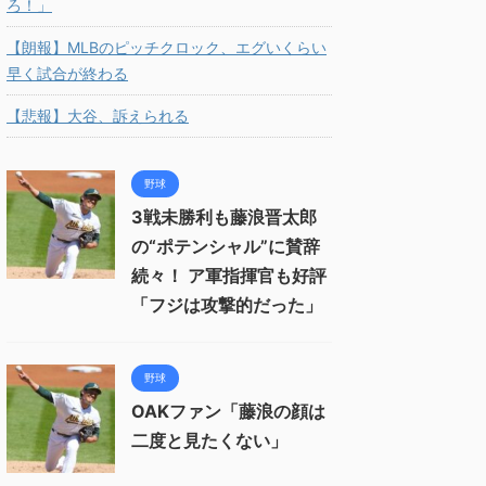
ろ！」
【朗報】MLBのピッチクロック、エグいくらい
早く試合が終わる
【悲報】大谷、訴えられる
野球
3戦未勝利も藤浪晋太郎
の“ポテンシャル”に賛辞
続々！ ア軍指揮官も好評
「フジは攻撃的だった」
野球
OAKファン「藤浪の顔は
二度と見たくない」