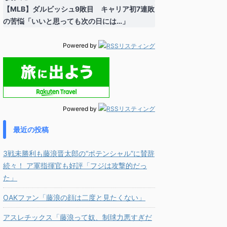
【MLB】ダルビッシュ9敗目 キャリア初7連敗
の苦悩「いいと思っても次の日には…」
Powered by
Powered by
最近の投稿
3戦未勝利も藤浪晋太郎の“ポテンシャル”に賛辞
続々！ ア軍指揮官も好評「フジは攻撃的だっ
た」
OAKファン「藤浪の顔は二度と見たくない」
アスレチックス「藤浪って奴、制球力悪すぎだ