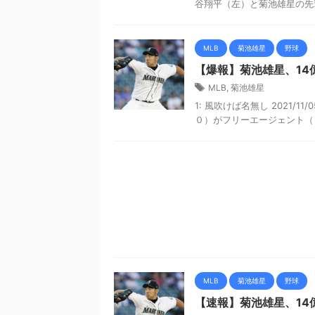
谷翔平（左）と菊池雄星の先輩
MLB
菊池雄星
野球
【爆報】菊池雄星、14
MLB
,
菊池雄星
1: 風吹けば名無し 2021/11/
０）がフリーエージェント（Ｆ
MLB
菊池雄星
野球
【速報】菊池雄星、14