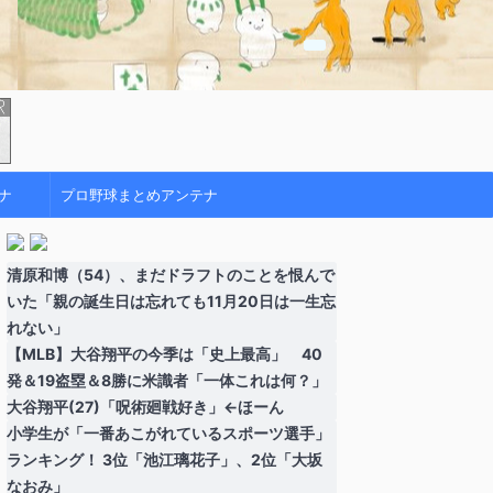
ナ
プロ野球まとめアンテナ
清原和博（54）、まだドラフトのことを恨んで
いた「親の誕生日は忘れても11月20日は一生忘
れない」
【MLB】大谷翔平の今季は「史上最高」 40
発＆19盗塁＆8勝に米識者「一体これは何？」
大谷翔平(27)「呪術廻戦好き」←ほーん
小学生が「一番あこがれているスポーツ選手」
ランキング！ 3位「池江璃花子」、2位「大坂
なおみ」