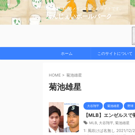
2chの野球記事メインのまとめサイトです。
なんじぇいボールパーク
ホーム
このサイトについて
HOME
>
菊池雄星
菊池雄星
大谷翔平
菊池雄星
野球
【MLB】エンゼルス
MLB
,
大谷翔平
,
菊池雄星
1: 風吹けば名無し 2021/12/24(