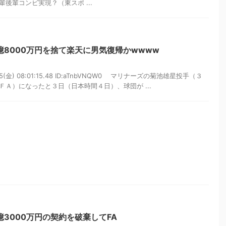
後輩コンビ実現？（東スポ ...
億8000万円を捨て楽天に男気復帰かwwww
05(金) 08:01:15.48 ID:aTnbVNQW0 マリナーズの菊池雄星投手（３
Ａ）になったと３日（日本時間４日）、球団が ...
億3000万円の契約を破棄してFA