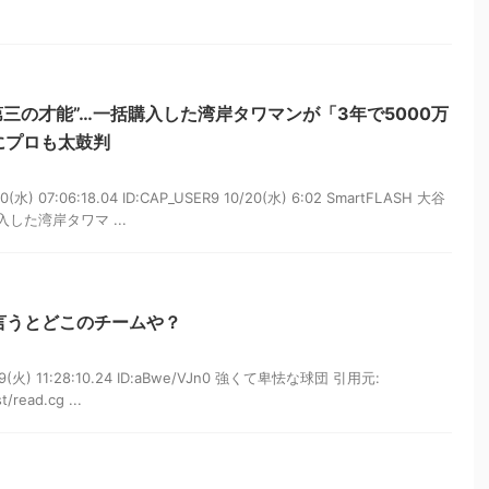
第三の才能”…一括購入した湾岸タワマンが「3年で5000万
にプロも太鼓判
水) 07:06:18.04 ID:CAP_USER9 10/20(水) 6:02 SmartFLASH 大谷
した湾岸タワマ ...
言うとどこのチームや？
9(火) 11:28:10.24 ID:aBwe/VJn0 強くて卑怯な球団 引用元:
t/read.cg ...