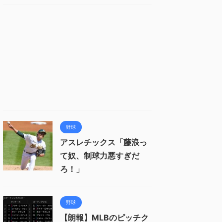
野球
アスレチックス「藤浪っ
て奴、制球力悪すぎだ
ろ！」
野球
【朗報】MLBのピッチク