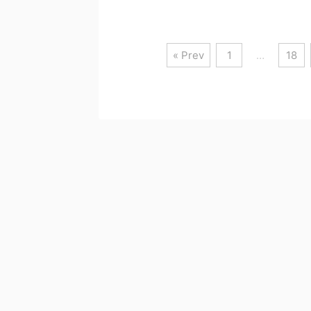
« Prev
1
…
18