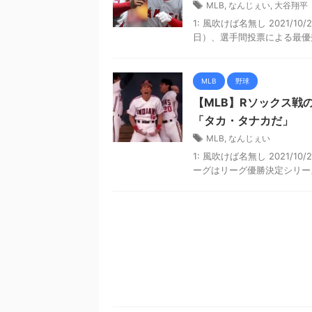
MLB
,
なんじぇい
,
大谷翔平
1: 風吹けば名無し 2021/10/2
日）、選手間投票による最優秀
MLB
野球
【MLB】Rソックス戦
「タカ・タナカだ」
MLB
,
なんじぇい
1: 風吹けば名無し 2021/10/
ーグはリーグ優勝決定シリーズ