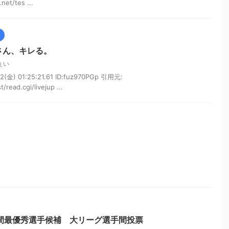
et/tes ...
さん、キレる。
ぇい
金) 01:25:21.61 ID:fuz970PGp 引用元:
/read.cgi/livejup ...
年間最優秀選手候補 大リーグ選手間投票