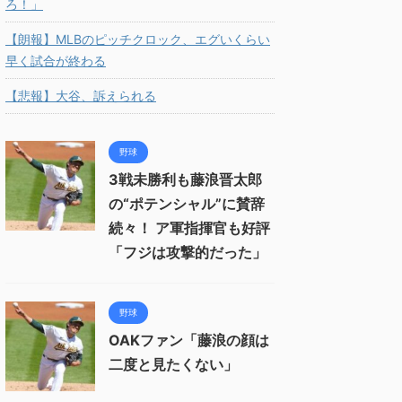
ろ！」
【朗報】MLBのピッチクロック、エグいくらい
早く試合が終わる
【悲報】大谷、訴えられる
野球
3戦未勝利も藤浪晋太郎
の“ポテンシャル”に賛辞
続々！ ア軍指揮官も好評
「フジは攻撃的だった」
野球
OAKファン「藤浪の顔は
二度と見たくない」