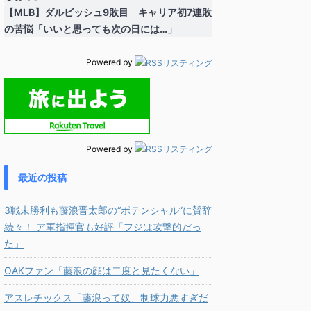
【MLB】ダルビッシュ9敗目 キャリア初7連敗
の苦悩「いいと思っても次の日には…」
Powered by
Powered by
最近の投稿
3戦未勝利も藤浪晋太郎の“ポテンシャル”に賛辞
続々！ ア軍指揮官も好評「フジは攻撃的だっ
た」
OAKファン「藤浪の顔は二度と見たくない」
アスレチックス「藤浪って奴、制球力悪すぎだ