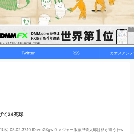
Twitter
RSS
カオスアンテ
げて24死球
21(木) 08:02:37.10 ID:vroGKgwi0 メジャー版藤浪晋太郎は格が違うわw