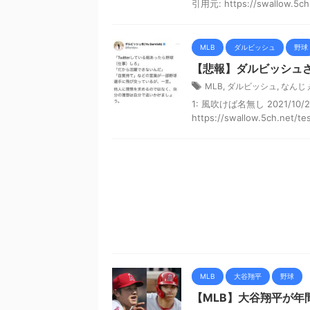
引用元: https://swallow.5ch.n
MLB
ダルビッシュ
野球
【悲報】ダルビッシュ
MLB
,
ダルビッシュ
,
なんじ
1: 風吹けば名無し 2021/10/22(
https://swallow.5ch.net/test
MLB
大谷翔平
野球
【MLB】大谷翔平が