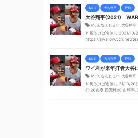
MLB
大谷翔平
野球
大谷翔平(2021) WAR
MLB
,
なんじぇい
,
大谷翔平
1: 風吹けば名無し 2021/10/2
https://swallow.5ch.net/test
MLB
大谷翔平
野球
ワイ君が来年打者大谷
MLB
,
なんじぇい
,
大谷翔平
1: 風吹けば名無し 21/10/20(水
打 28盗塁 四死球80 出塁率.3