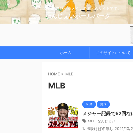
2chの野球記事メインのまとめサイトです。
なんじぇいボールパーク
ホーム
このサイトについて
HOME
>
MLB
MLB
MLB
野球
メジャー記録で52回な
MLB
,
なんじぇい
1: 風吹けば名無し 2021/10/