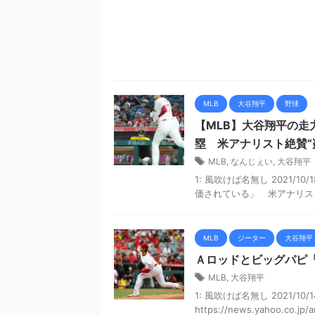
MLB
大谷翔平
野球
【MLB】大谷翔平の走
塁 米アナリスト絶賛“
MLB
,
なんじぇい
,
大谷翔平
1: 風吹けば名無し 2021/10/
価されている」 米アナリスト絶
MLB
ジーター
大谷翔平
Ａロッドとビッグパピ
MLB
,
大谷翔平
1: 風吹けば名無し 2021/10/14(
https://news.yahoo.co.jp/a