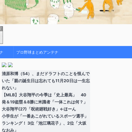
ナ
プロ野球まとめアンテナ
清原和博（54）、まだドラフトのことを恨んで
いた「親の誕生日は忘れても11月20日は一生忘
れない」
【MLB】大谷翔平の今季は「史上最高」 40
発＆19盗塁＆8勝に米識者「一体これは何？」
大谷翔平(27)「呪術廻戦好き」←ほーん
小学生が「一番あこがれているスポーツ選手」
ランキング！ 3位「池江璃花子」、2位「大坂
なおみ」