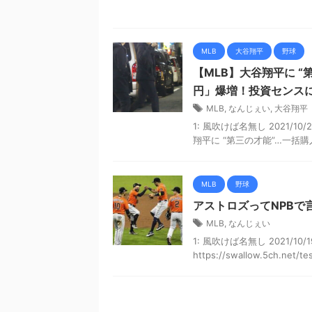
MLB
大谷翔平
野球
【MLB】大谷翔平に “
円」爆増！投資センス
MLB
,
なんじぇい
,
大谷翔平
1: 風吹けば名無し 2021/10/20(
翔平に “第三の才能”…一括購入
MLB
野球
アストロズってNPBで
MLB
,
なんじぇい
1: 風吹けば名無し 2021/10/1
https://swallow.5ch.net/tes