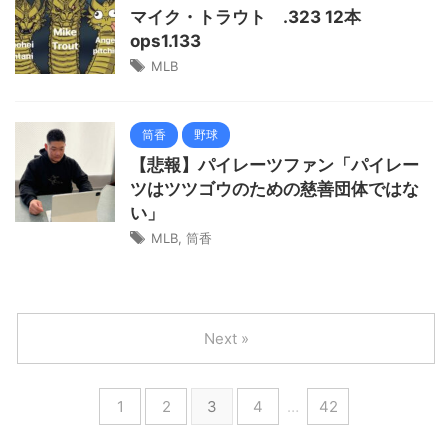
マイク・トラウト .323 12本
ops1.133
MLB
筒香
野球
【悲報】パイレーツファン「パイレー
ツはツツゴウのための慈善団体ではな
い」
MLB
,
筒香
Next »
1
2
3
4
…
42