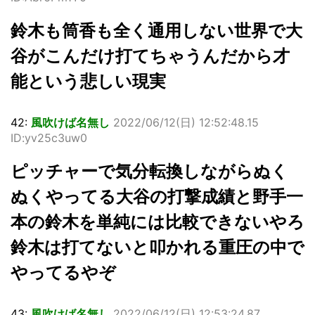
鈴木も筒香も全く通用しない世界で大
谷がこんだけ打てちゃうんだから才
能という悲しい現実
42:
風吹けば名無し
2022/06/12(日) 12:52:48.15
ID:yv25c3uw0
ピッチャーで気分転換しながらぬく
ぬくやってる大谷の打撃成績と野手一
本の鈴木を単純には比較できないやろ
鈴木は打てないと叩かれる重圧の中で
やってるやぞ
43:
風吹けば名無し
2022/06/12(日) 12:53:24.87