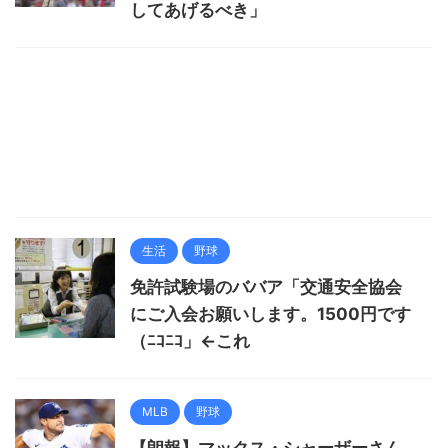
してあげるべき」
生活
野球
免許試験場のババア「交通安全協会
にご入会お願いします。1500円です
（ﾆｺﾆｺ」←これ
MLB
野球