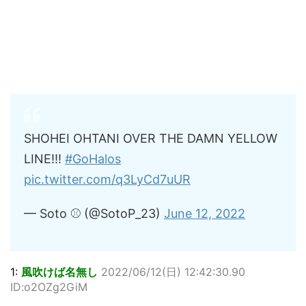
SHOHEI OHTANI OVER THE DAMN YELLOW
LINE!!!
#GoHalos
pic.twitter.com/q3LyCd7uUR
— Soto ⚾️ (@SotoP_23)
June 12, 2022
1:
風吹けば名無し
2022/06/12(日) 12:42:30.90
ID:o2OZg2GiM