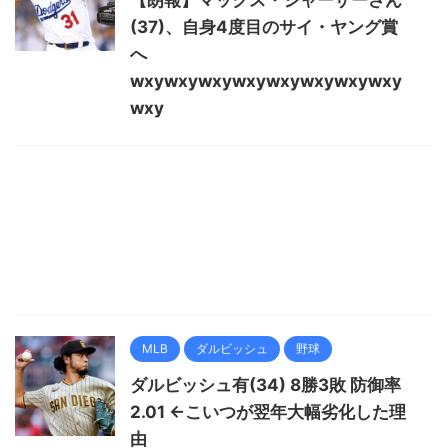
【朗報】マックス・シャーザーさん
(37)、自身4度目のサイ・ヤング賞
へ
wxywxywxywxywxywxywxywxy
wxy
MLB
ダルビッシュ
野球
ダルビッシュ有(34) 8勝3敗 防御率
2.01 ←こいつが翌年大幅劣化した理
由