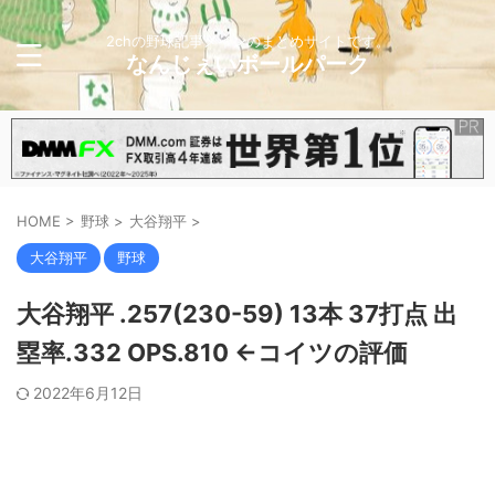
2chの野球記事メインのまとめサイトです。
なんじぇいボールパーク
HOME
>
野球
>
大谷翔平
>
大谷翔平
野球
大谷翔平 .257(230-59) 13本 37打点 出
塁率.332 OPS.810 ←コイツの評価
2022年6月12日