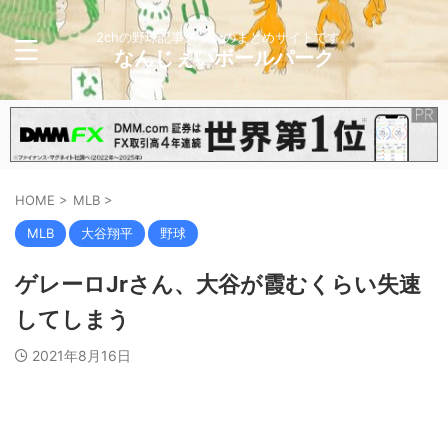
2chの野球記事メインのまとめサイトです。
なんじぇいボールパーク
HOME
>
MLB
>
MLB
大谷翔平
野球
ゲレーロJrさん、大谷が霞むくらい失速
してしまう
2021年8月16日