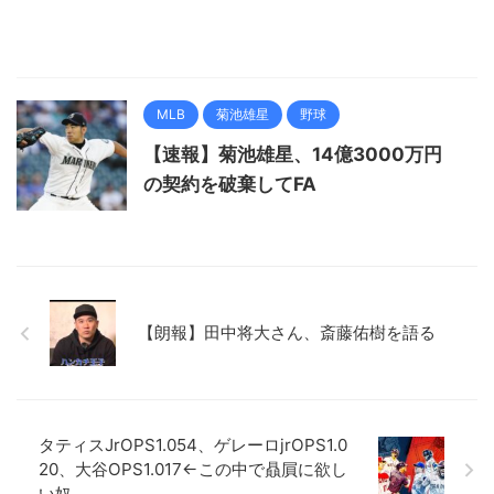
MLB
菊池雄星
野球
【速報】菊池雄星、14億3000万円
の契約を破棄してFA
【朗報】田中将大さん、斎藤佑樹を語る
タティスJrOPS1.054、ゲレーロjrOPS1.0
20、大谷OPS1.017←この中で贔屓に欲し
い奴