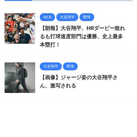
MLB
大谷翔平
野球
【朗報】大谷翔平、HRダービー敗れ
るも打球速度部門は優勝、史上最多
本塁打！
大谷翔平
野球
【画像】ジャージ姿の大谷翔平さ
ん、激写される