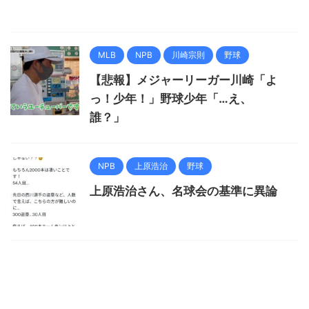
MLB
NPB
川崎宗則
野球
【悲報】メジャーリーガー川崎「よ
っ！少年！」野球少年「…え、
誰？」
NPB
上原浩治
野球
上原浩治さん、名球会の基準に異論