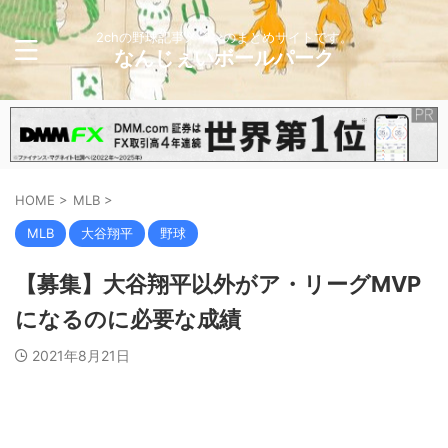
2chの野球記事メインのまとめサイトです。
なんじぇいボールパーク
HOME
>
MLB
>
MLB
大谷翔平
野球
【募集】大谷翔平以外がア・リーグMVP
になるのに必要な成績
2021年8月21日