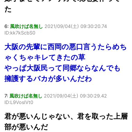
た
6:
風吹けば名無し
2021/09/04(土) 09:30:20.74
ID:kk7kScbS0
大阪の先輩に西岡の悪口言うたらめち
ゃくちゃキレてきたの草
やっぱ大阪民って同郷ならなんでも
擁護するバカが多いんだわ
7:
風吹けば名無し
2021/09/04(土) 09:30:29.42
ID:L9VoslVt0
君が悪いんじゃない、君を取った上層
部が悪いんだ