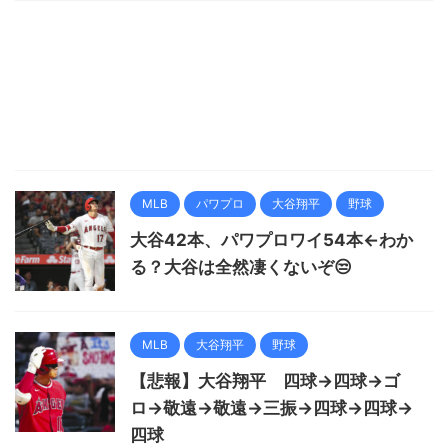
MLB
パワプロ
大谷翔平
野球
大谷42本、パワプロワイ54本←わか
る？大谷は全然凄くないぞ😒
MLB
大谷翔平
野球
【悲報】大谷翔平 四球→四球→ゴ
ロ→敬遠→敬遠→三振→四球→四球→
四球