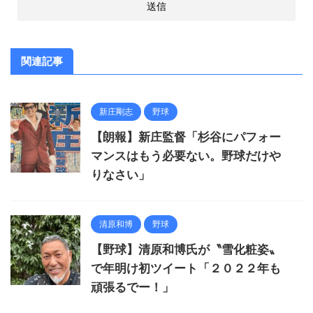
関連記事
新庄剛志
野球
【朗報】新庄監督「杉谷にパフォー
マンスはもう必要ない。野球だけや
りなさい」
清原和博
野球
【野球】清原和博氏が〝雪化粧姿〟
で年明け初ツイート「２０２２年も
頑張るでー！」