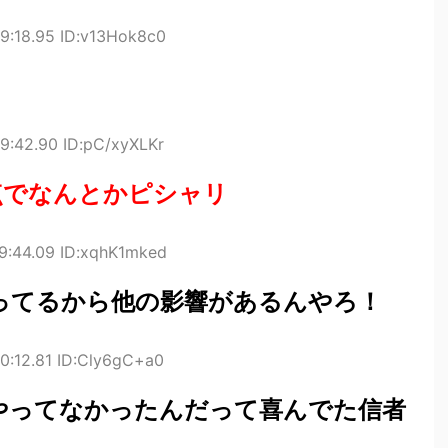
9:18.95 ID:v13Hok8c0
9:42.90 ID:pC/xyXLKr
点でなんとかピシャリ
9:44.09 ID:xqhK1mked
ってるから他の影響があるんやろ！
0:12.81 ID:Cly6gC+a0
やってなかったんだって喜んでた信者