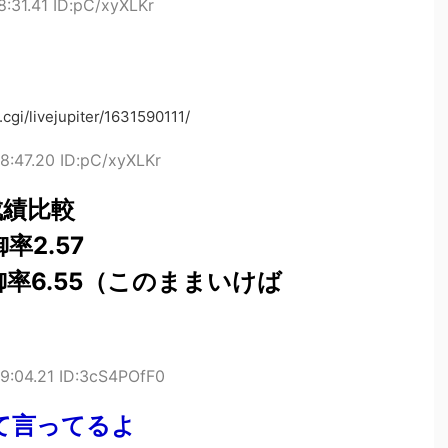
8:31.41 ID:pC/xyXLKr
cgi/livejupiter/1631590111/
8:47.20 ID:pC/xyXLKr
成績比較
率2.57
率6.55（このままいけば
9:04.21 ID:3cS4POfF0
て言ってるよ