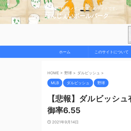
2chの野球記事メインのまとめサイトです。
なんじぇいボールパーク
ホーム
このサイトについて
HOME
>
野球
>
ダルビッシュ
>
MLB
ダルビッシュ
野球
【悲報】ダルビッシュ
御率6.55
2021年9月14日