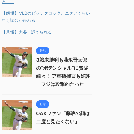
ろ！」
【朗報】MLBのピッチクロック、エグいくらい
早く試合が終わる
【悲報】大谷、訴えられる
野球
3戦未勝利も藤浪晋太郎
の“ポテンシャル”に賛辞
続々！ ア軍指揮官も好評
「フジは攻撃的だった」
野球
OAKファン「藤浪の顔は
二度と見たくない」