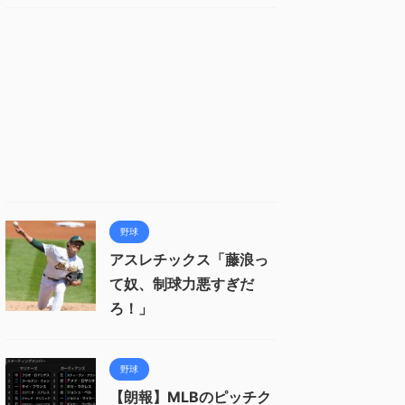
野球
アスレチックス「藤浪っ
て奴、制球力悪すぎだ
ろ！」
野球
【朗報】MLBのピッチク