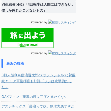
羽生結弦(4位)「4回転半は人間にはできない。
僕しか感じたことないもの」
Powered by
Powered by
最近の投稿
3戦未勝利も藤浪晋太郎の“ポテンシャル”に賛辞
続々！ ア軍指揮官も好評「フジは攻撃的だっ
た」
OAKファン「藤浪の顔は二度と見たくない」
アスレチックス「藤浪って奴、制球力悪すぎだ