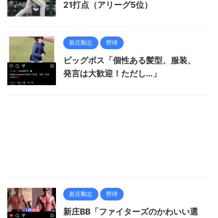
21打点（アリーグ5位）
新庄剛志
野球
ビッグボス「個性ある髪型、服装、
発言は大歓迎！ただし…」
新庄剛志
野球
新庄BB「ファイターズのかわいい選