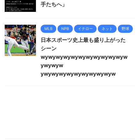
手たちへ」
MLB
NPB
イチロー
ネット
野球
日本スポーツ史上最も盛り上がった
シーン
wywywywywywywywywywywyw
ywywyw
ywywywywywywywywywyw