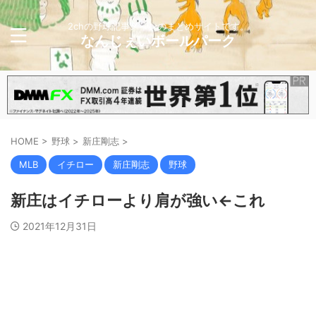
2chの野球記事メインのまとめサイトです。
なんじぇいボールパーク
HOME
>
野球
>
新庄剛志
>
MLB
イチロー
新庄剛志
野球
新庄はイチローより肩が強い←これ
2021年12月31日