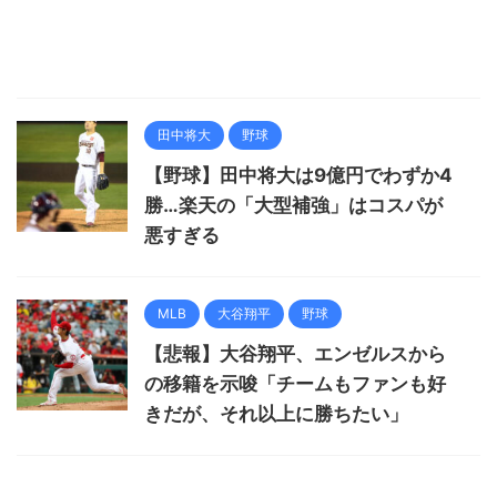
田中将大
野球
【野球】田中将大は9億円でわずか4
勝…楽天の「大型補強」はコスパが
悪すぎる
MLB
大谷翔平
野球
【悲報】大谷翔平、エンゼルスから
の移籍を示唆「チームもファンも好
きだが、それ以上に勝ちたい」