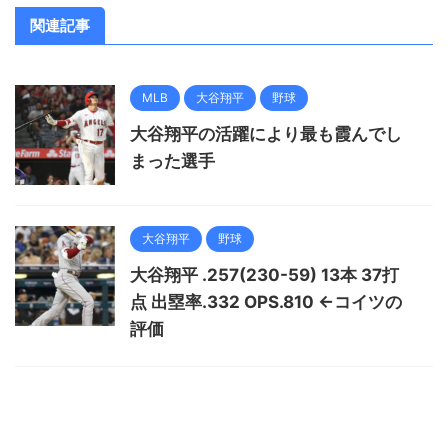
関連記事
MLB
大谷翔平
野球
大谷翔平の活躍により最も霞んでし
まった選手
大谷翔平
野球
大谷翔平 .257(230-59) 13本 37打
点 出塁率.332 OPS.810 ←コイツの
評価