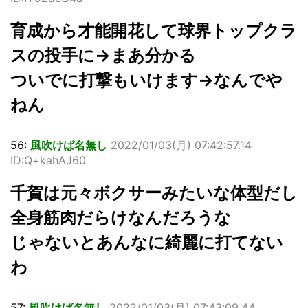
育成から才能開花して球界トップクラ
スの投手に→まあ分かる
ついでに打撃もいけます→なんでや
ねん
56:
風吹けば名無し
2022/01/03(月) 07:42:57.14
ID:Q+kahAJ60
千賀は元々ボクサーみたいな体型だし
全身筋肉だらけなんだろうな
じゃないとあんなに綺麗に打てない
わ
57:
風吹けば名無し
2022/01/03(月) 07:43:09.44