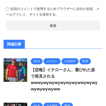
次回のコメントで使用するためブラウザーに自分の名前、メ
ールアドレス、サイトを保存する。
関連記事
MLB
イチロー
大谷翔平
野球
【悲報】イチローさん、萎びれた姿
で発見される
wwwywywywywywywywwywywy
wywywywyww
MLB
大谷翔平
野球