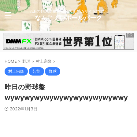
2chの野球記事メインのまとめサイトです。
なんじぇいボールパーク
HOME
>
野球
>
村上宗隆
>
村上宗隆
芸能
野球
昨日の野球盤
wywywywywywywywywywywywwy
2022年1月3日