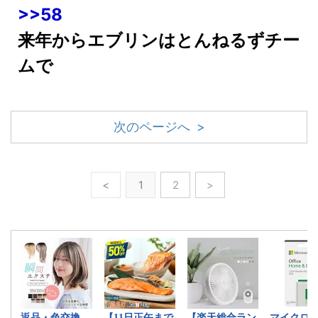
>>58
来年からエブリンはとんねるずチー
ムで
次のページへ >
<
1
2
>