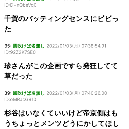
ID:D+nQbeVq0
千賀のバッティングセンスにビビっ
た
35:
風吹けば名無し
2022/01/03(月) 07:38:54.91
ID:92Z2K7SE0
珍さんがこの企画ですら発狂してて
草だった
39:
風吹けば名無し
2022/01/03(月) 07:40:26.00
ID:oMRJcG910
杉谷はいなくていいけど帝京側はも
うちょっとメンツどうにかしてほし