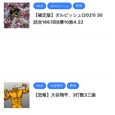
MLB
ダルビッシュ
野球
【確定版】ダルビッシュ(2021) 30
試合166.1回8勝10敗4.22
MLB
大谷翔平
野球
【悲報】大谷翔平、3打数3三振